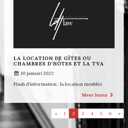
LA LOCATION DE GÎTES OU
CHAMBRES D’HÔTES ET LA TVA
10 januari 2022
Flash d'information : la location meublée
Meer lezen
«
1
2
3
4
5
6
»